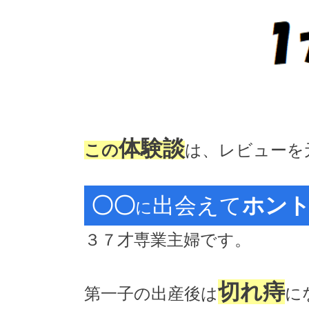
体験談
この
は、レビューを
〇〇
出会えて
ホン
に
３７才専業主婦です。
切れ痔
第一子の出産後は
に