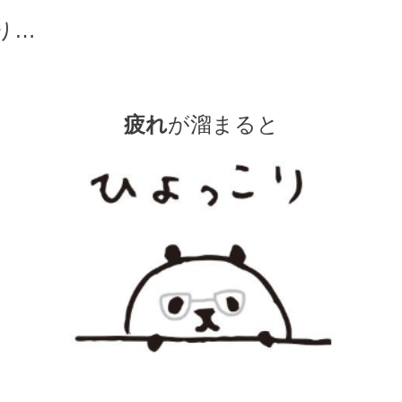
り…
疲れ
が溜まると