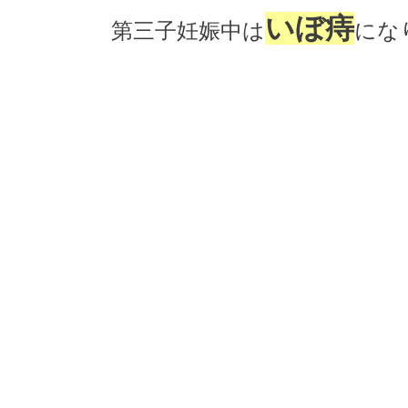
いぼ痔
第三子妊娠中は
にな