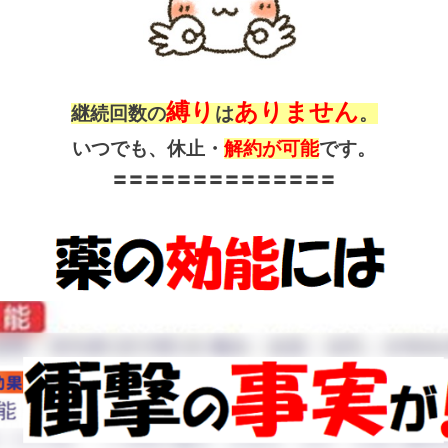
縛り
ありません
継続回数の
は
。
いつでも、休止・
解約が可能
です。
〓〓〓〓〓〓〓〓〓〓〓〓〓〓