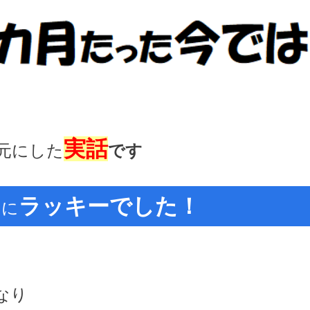
〓〓〓〓〓〓〓〓〓〓〓〓〓〓
実話
元にした
です
ト
ラッキーでした！
に
なり