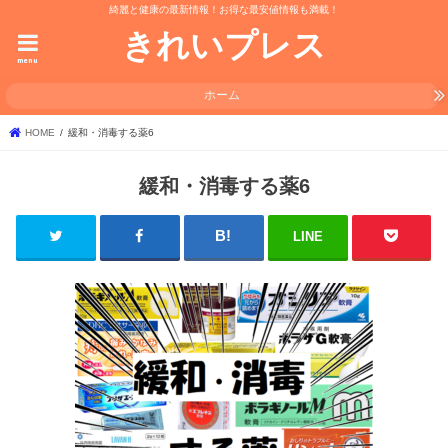
綺麗と健康の最新情報！お得な最安値情報も満載！
きれいプレス
menu
ホーム
HOME
緩和・消毒する薬6
緩和・消毒する薬6
LINE