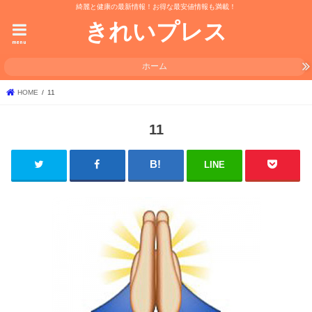
綺麗と健康の最新情報！お得な最安値情報も満載！
きれいプレス
menu
ホーム
HOME
11
11
LINE