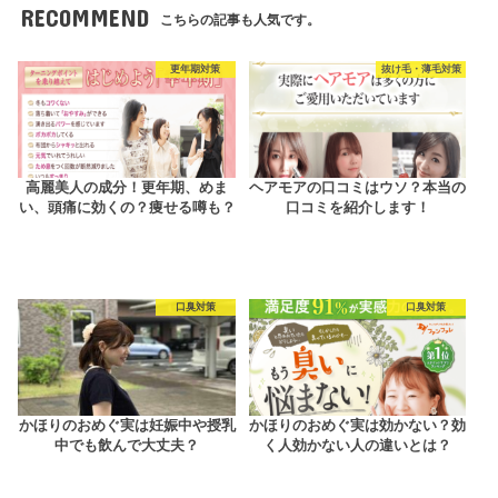
RECOMMEND
こちらの記事も人気です。
更年期対策
抜け毛・薄毛対策
高麗美人の成分！更年期、めま
ヘアモアの口コミはウソ？本当の
い、頭痛に効くの？痩せる噂も？
口コミを紹介します！
口臭対策
口臭対策
かほりのおめぐ実は妊娠中や授乳
かほりのおめぐ実は効かない？効
中でも飲んで大丈夫？
く人効かない人の違いとは？