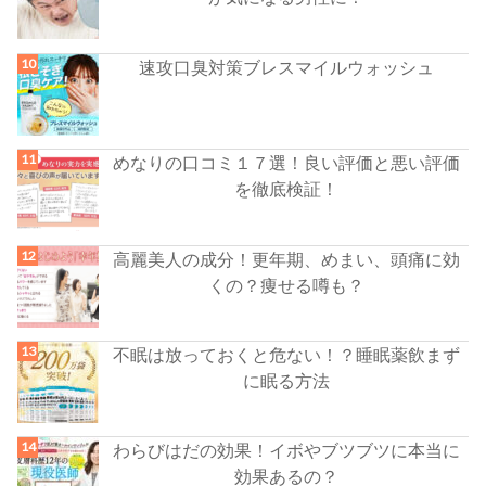
速攻口臭対策ブレスマイルウォッシュ
めなりの口コミ１７選！良い評価と悪い評価
を徹底検証！
高麗美人の成分！更年期、めまい、頭痛に効
くの？痩せる噂も？
不眠は放っておくと危ない！？睡眠薬飲まず
に眠る方法
わらびはだの効果！イボやブツブツに本当に
効果あるの？