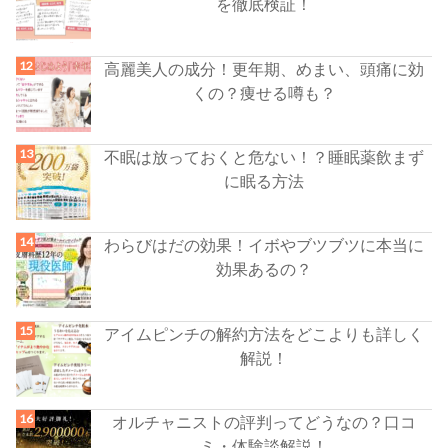
を徹底検証！
高麗美人の成分！更年期、めまい、頭痛に効
くの？痩せる噂も？
不眠は放っておくと危ない！？睡眠薬飲まず
に眠る方法
わらびはだの効果！イボやブツブツに本当に
効果あるの？
アイムピンチの解約方法をどこよりも詳しく
解説！
オルチャニストの評判ってどうなの？口コ
ミ・体験談解説！