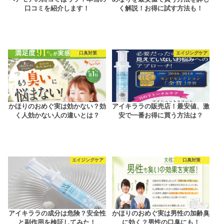
口コミを紹介します！
く解説！お得に試す方法も！
口臭対策
エイジングケア
かほりのおめぐ実は効かない？効
アイキララの販売店！最安値、激
く人効かない人の違いとは？
安で一番お得に買う方法は？
エイジングケア
口臭対策
アイキララの成分は危険？安全性
かほりのおめぐ実は男性の加齢臭
と副作用を検証してみた！
に効く？男性の口臭にも！