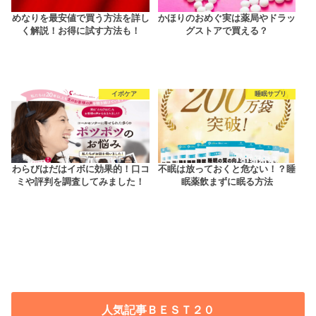
めなりを最安値で買う方法を詳し
かほりのおめぐ実は薬局やドラッ
く解説！お得に試す方法も！
グストアで買える？
イボケア
睡眠サプリ
わらびはだはイボに効果的！口コ
不眠は放っておくと危ない！？睡
ミや評判を調査してみました！
眠薬飲まずに眠る方法
人気記事ＢＥＳＴ２０