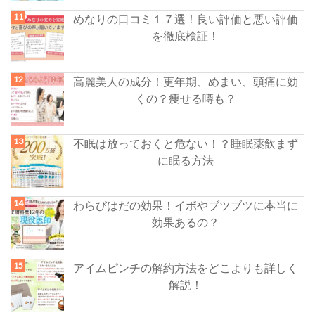
めなりの口コミ１７選！良い評価と悪い評価
を徹底検証！
高麗美人の成分！更年期、めまい、頭痛に効
くの？痩せる噂も？
不眠は放っておくと危ない！？睡眠薬飲まず
に眠る方法
わらびはだの効果！イボやブツブツに本当に
効果あるの？
アイムピンチの解約方法をどこよりも詳しく
解説！