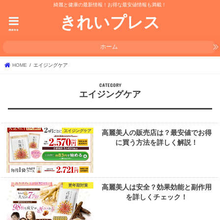
綺麗と健康の最新情報！お得な最安値情報も満載！
きれいプレス
menu
ホーム
HOME
エイジングケア
エイジングケア
エイジングケア
高麗美人の販売店は？最安値でお得
に買う方法を詳しく解説！
更年期対策
高麗美人は安全？効果効能と副作用
を詳しくチェック！