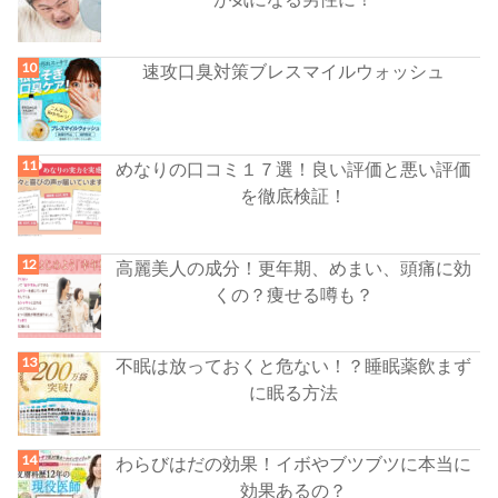
速攻口臭対策ブレスマイルウォッシュ
めなりの口コミ１７選！良い評価と悪い評価
を徹底検証！
高麗美人の成分！更年期、めまい、頭痛に効
くの？痩せる噂も？
不眠は放っておくと危ない！？睡眠薬飲まず
に眠る方法
わらびはだの効果！イボやブツブツに本当に
効果あるの？