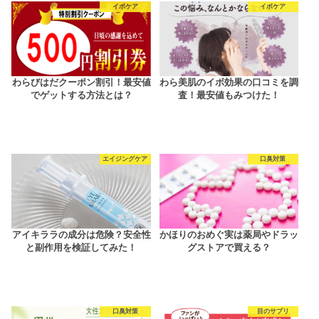
イボケア
イボケア
わらびはだクーポン割引！最安値
わら美肌のイボ効果の口コミを調
でゲットする方法とは？
査！最安値もみつけた！
エイジングケア
口臭対策
アイキララの成分は危険？安全性
かほりのおめぐ実は薬局やドラッ
と副作用を検証してみた！
グストアで買える？
口臭対策
目のサプリ