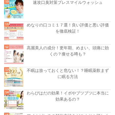
速攻口臭対策ブレスマイルウォッシュ
めなりの口コミ１７選！良い評価と悪い評価
を徹底検証！
高麗美人の成分！更年期、めまい、頭痛に効
くの？痩せる噂も？
不眠は放っておくと危ない！？睡眠薬飲まず
に眠る方法
わらびはだの効果！イボやブツブツに本当に
効果あるの？