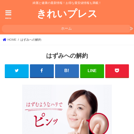
綺麗と健康の最新情報！お得な最安値情報も満載！
きれいプレス
menu
ホーム
HOME
はずみへの解約
はずみへの解約
LINE