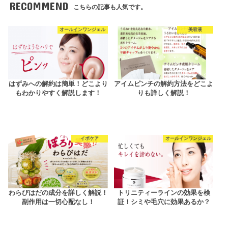
RECOMMEND
こちらの記事も人気です。
オールインワンジェル
美容液
はずみへの解約は簡単！どこより
アイムピンチの解約方法をどこよ
もわかりやすく解説します！
りも詳しく解説！
イボケア
オールインワンジェル
わらびはだの成分を詳しく解説！
トリニティーラインの効果を検
副作用は一切心配なし！
証！シミや毛穴に効果あるか？