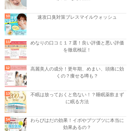
速攻口臭対策ブレスマイルウォッシュ
めなりの口コミ１７選！良い評価と悪い評価
を徹底検証！
高麗美人の成分！更年期、めまい、頭痛に効
くの？痩せる噂も？
不眠は放っておくと危ない！？睡眠薬飲まず
に眠る方法
わらびはだの効果！イボやブツブツに本当に
効果あるの？