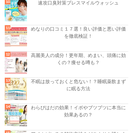
速攻口臭対策ブレスマイルウォッシュ
めなりの口コミ１７選！良い評価と悪い評価
を徹底検証！
高麗美人の成分！更年期、めまい、頭痛に効
くの？痩せる噂も？
不眠は放っておくと危ない！？睡眠薬飲まず
に眠る方法
わらびはだの効果！イボやブツブツに本当に
効果あるの？