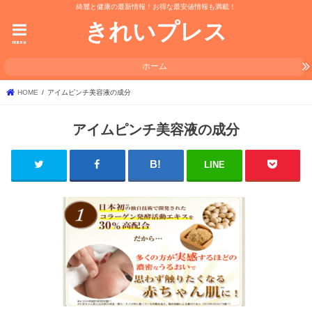
綺麗と健康の最新情報！お得な最安値情報も満載！
きれいプレス
menu
ホーム
HOME
アイムピンチ美容液の成分
アイムピンチ美容液の成分
LINE