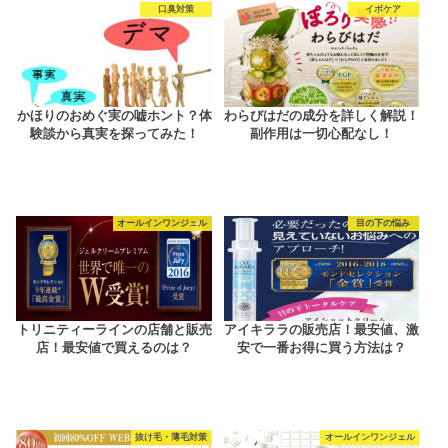
口臭対策
イボケア
かほりのおめぐ実の嘘ホント？体
わらびはだの成分を詳しく解説！
験談から真実を探ってみた！
副作用は一切心配なし！
オールインワンジェル
目の下の悩み
トリニティーラインの店舗と販売
アイキララの販売店！最安値、激
店！最安値で買えるのは？
安で一番お得に買う方法は？
抜け毛・薄毛対策
オールインワンジェル