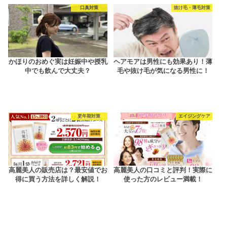
口臭対策
抜け毛・薄毛対策
かほりのおめぐ実は妊娠中や授乳
ヘアモアは男性にも効果あり！薄
中でも飲んで大丈夫？
毛や抜け毛が気になる男性に！
更年期対策
エイジングケア
高麗美人の販売店は？最安値でお
高麗美人の口コミと評判！実際に
得に買う方法を詳しく解説！
使った方のレビュー満載！