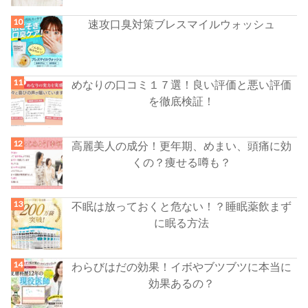
速攻口臭対策ブレスマイルウォッシュ
めなりの口コミ１７選！良い評価と悪い評価
を徹底検証！
高麗美人の成分！更年期、めまい、頭痛に効
くの？痩せる噂も？
不眠は放っておくと危ない！？睡眠薬飲まず
に眠る方法
わらびはだの効果！イボやブツブツに本当に
効果あるの？