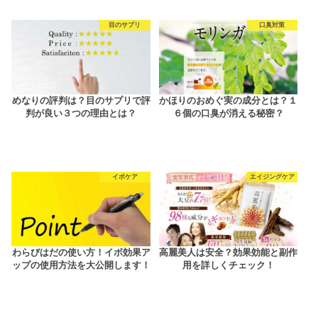
目のサプリ
口臭対策
めなりの評判は？目のサプリで評
かほりのおめぐ実の成分とは？１
判が良い３つの理由とは？
６個の口臭が消える秘密？
イボケア
エイジングケア
わらびはだの使い方！イボ効果ア
高麗美人は安全？効果効能と副作
ップの使用方法を大公開します！
用を詳しくチェック！