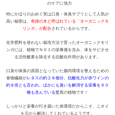
のケアに強力
特にかほりのおめぐ実は口臭・体臭サプリとして人気が
高い秘密は、
奇跡の木と呼ばれている「オーガニックモ
リンガ」が配合
されているからです。
化学肥料を使わない栽培方法で育ったオーガニックモリ
ンガには、植物でＮＯ１の栄養価を含み、体をサビさせ
る活性酸素を除去する抗酸化作用があります。
口臭や体臭の原因となっていた腸内環境を整えるための
食物繊維が
レタスの約２８個分、抗酸化力が赤ワインの
約８倍とも言われ、ほかにも臭いを解消する栄養を９０
種も含んでいる
驚異の植物です！
しっかりと栄養が行き届いた体環境だからこそ、ニオイ
を元から解決してくれているようです。