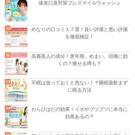
速攻口臭対策ブレスマイルウォッシュ
めなりの口コミ１７選！良い評価と悪い評価
を徹底検証！
高麗美人の成分！更年期、めまい、頭痛に効
くの？痩せる噂も？
不眠は放っておくと危ない！？睡眠薬飲まず
に眠る方法
わらびはだの効果！イボやブツブツに本当に
効果あるの？