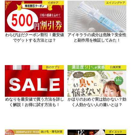
イボケア
エイジングケア
わらびはだクーポン割引！最安値
アイキララの成分は危険？安全性
でゲットする方法とは？
と副作用を検証してみた！
目のサプリ
口臭対策
めなりを最安値で買う方法を詳し
かほりのおめぐ実は効かない？効
く解説！お得に試す方法も！
く人効かない人の違いとは？
抜け毛・薄毛対策
ダイエット