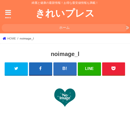
綺麗と健康の最新情報！お得な最安値情報も満載！
きれいプレス
menu
ホーム
HOME
noimage_l
noimage_l
LINE