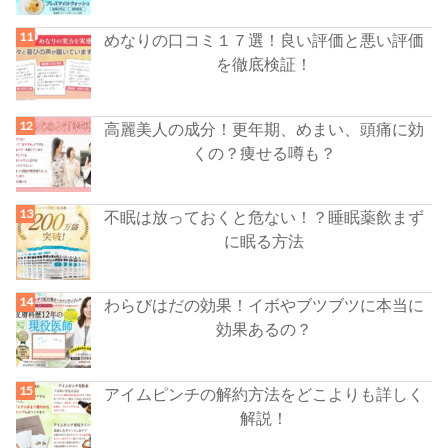
めなりの口コミ１７選！良い評価と悪い評価
を徹底検証！
高麗美人の成分！更年期、めまい、頭痛に効
くの？痩せる噂も？
不眠は放っておくと危ない！？睡眠薬飲まず
に眠る方法
わらびはだの効果！イボやブツブツに本当に
効果あるの？
アイムピンチの解約方法をどこよりも詳しく
解説！