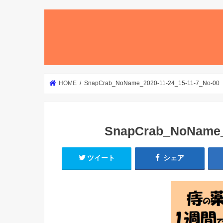
HOME
SnapCrab_NoName_2020-11-24_15-11-7_No-00
SnapCrab_NoName_2
ツイート
シェア