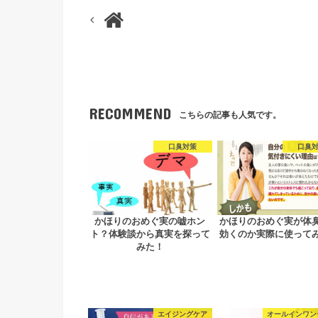
RECOMMEND
こちらの記事も人気です。
口臭対策
口臭
かほりのおめぐ実の嘘ホン
かほりのおめぐ実が体
ト？体験談から真実を探って
効くのか実際に使って
みた！
エイジングケア
オールインワン