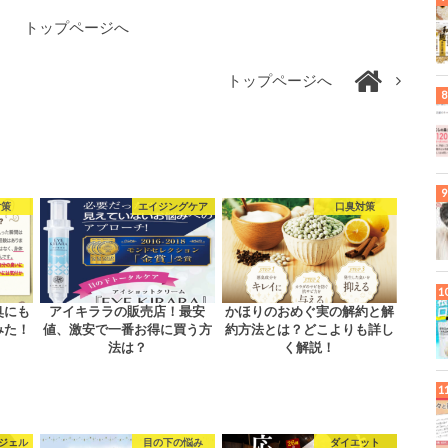
トップページへ
トップページへ
対策
エイジングケア
口臭対策
臭にも
アイキララの販売店！最安
かほりのおめぐ実の解約と解
みた！
値、激安で一番お得に買う方
約方法とは？どこよりも詳し
法は？
く解説！
ジェル
目の下の悩み
ダイエット