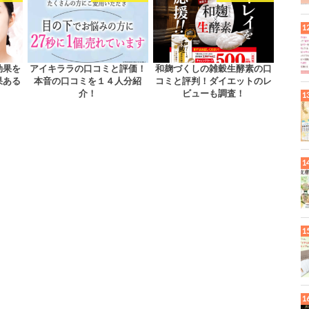
効果を
アイキララの口コミと評価！
和麹づくしの雑穀生酵素の口
果ある
本音の口コミを１４人分紹
コミと評判！ダイエットのレ
介！
ビューも調査！