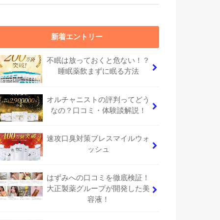
新着エントリー
不眠は放っておくと危ない！？
睡眠薬飲まずに眠る方法
オルチャニストの評判ってどう
なの？口コミ・体験談解説！
速攻口臭対策ブレスマイルウォ
ッシュ
はずみへの口コミを徹底検証！
大正製薬グループが開発した美
容液！