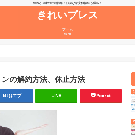
綺麗と健康の最新情報！お得な最安値情報も満載！
きれいプレス
ホーム
HOME
インの解約方法、休止方法
はてブ
LINE
Pocket