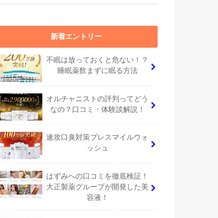
新着エントリー
不眠は放っておくと危ない！？
睡眠薬飲まずに眠る方法
オルチャニストの評判ってどう
なの？口コミ・体験談解説！
速攻口臭対策ブレスマイルウォ
ッシュ
はずみへの口コミを徹底検証！
大正製薬グループが開発した美
容液！