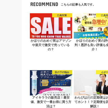
RECOMMEND
こちらの記事も人気です。
口臭対策
口臭
かほりのおめぐ実はアマゾン
かほりのおめぐ実の評
や楽天で激安で売っている
判！悪評も良い評価も
の？
介！
目の下の悩み
イボ
アイキララの販売店！最安
わらびはだの定期便は
値、激安で一番お得に買う方
てホント！？定期便を
法は？
解説！