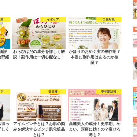
対策
イボケア
口臭対策
価評
わらびはだの成分を詳しく解
かほりのおめぐ実の副作用？
全部紹
説！副作用は一切心配なし！
本当に副作用はあるのか検
証？
ケア
美容液
更年期対策
お得っ
アイムピンチとは？お肌の悩
高麗美人の成分！更年期、め
詳しく
みを解決するピンチ肌化粧品
まい、頭痛に効くの？痩せる
とは？
噂も？