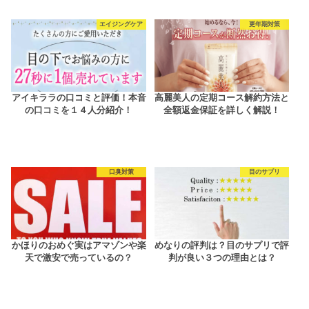
エイジングケア
更年期対策
アイキララの口コミと評価！本音
高麗美人の定期コース解約方法と
の口コミを１４人分紹介！
全額返金保証を詳しく解説！
口臭対策
目のサプリ
かほりのおめぐ実はアマゾンや楽
めなりの評判は？目のサプリで評
天で激安で売っているの？
判が良い３つの理由とは？