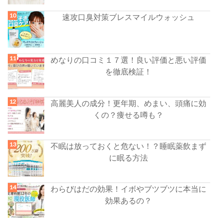
速攻口臭対策ブレスマイルウォッシュ
めなりの口コミ１７選！良い評価と悪い評価
を徹底検証！
高麗美人の成分！更年期、めまい、頭痛に効
くの？痩せる噂も？
不眠は放っておくと危ない！？睡眠薬飲まず
に眠る方法
わらびはだの効果！イボやブツブツに本当に
効果あるの？