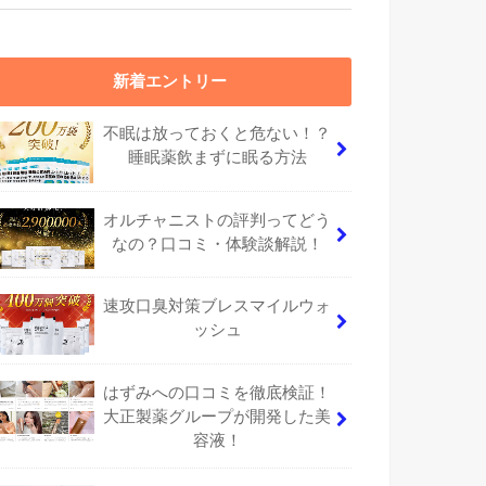
新着エントリー
不眠は放っておくと危ない！？
睡眠薬飲まずに眠る方法
オルチャニストの評判ってどう
なの？口コミ・体験談解説！
速攻口臭対策ブレスマイルウォ
ッシュ
はずみへの口コミを徹底検証！
大正製薬グループが開発した美
容液！