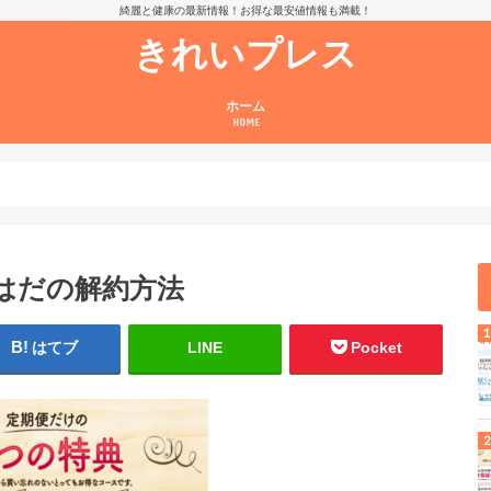
綺麗と健康の最新情報！お得な最安値情報も満載！
きれいプレス
ホーム
HOME
はだの解約方法
はてブ
LINE
Pocket