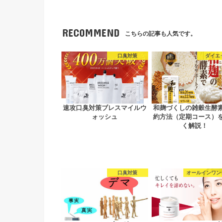
RECOMMEND
こちらの記事も人気です。
口臭対策
ダイエ
速攻口臭対策ブレスマイルウ
和麹づくしの雑穀生酵
ォッシュ
約方法（定期コース）
く解説！
口臭対策
オールインワン