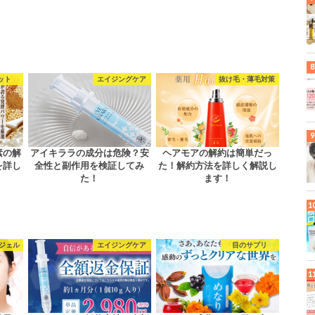
ット
エイジングケア
抜け毛・薄毛対策
素の解
アイキララの成分は危険？安
ヘアモアの解約は簡単だっ
を詳し
全性と副作用を検証してみ
た！解約方法を詳しく解説し
た！
ます！
ジェル
エイジングケア
目のサプリ