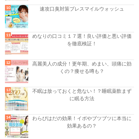
速攻口臭対策ブレスマイルウォッシュ
めなりの口コミ１７選！良い評価と悪い評価
を徹底検証！
高麗美人の成分！更年期、めまい、頭痛に効
くの？痩せる噂も？
不眠は放っておくと危ない！？睡眠薬飲まず
に眠る方法
わらびはだの効果！イボやブツブツに本当に
効果あるの？