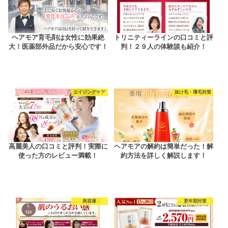
ヘアモア育毛剤は女性に効果絶
トリニティーラインの口コミと評
大！医薬部外品だから安心です！
判！２９人の体験談も紹介！
エイジングケア
抜け毛・薄毛対策
高麗美人の口コミと評判！実際に
ヘアモアの解約は簡単だった！解
使った方のレビュー満載！
約方法を詳しく解説します！
美容液
更年期対策