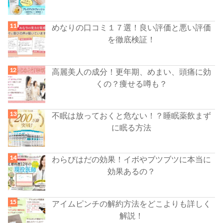
めなりの口コミ１７選！良い評価と悪い評価
を徹底検証！
高麗美人の成分！更年期、めまい、頭痛に効
くの？痩せる噂も？
不眠は放っておくと危ない！？睡眠薬飲まず
に眠る方法
わらびはだの効果！イボやブツブツに本当に
効果あるの？
アイムピンチの解約方法をどこよりも詳しく
解説！