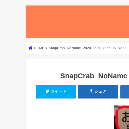
HOME
SnapCrab_NoName_2020-12-30_8-55-36_No-00
SnapCrab_NoName_2
ツイート
シェア