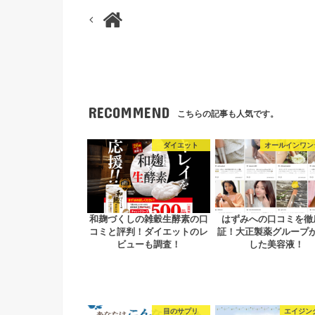
RECOMMEND
こちらの記事も人気です。
ダイエット
オールインワン
和麹づくしの雑穀生酵素の口
はずみへの口コミを徹
コミと評判！ダイエットのレ
証！大正製薬グループ
ビューも調査！
した美容液！
目のサプリ
エイジン