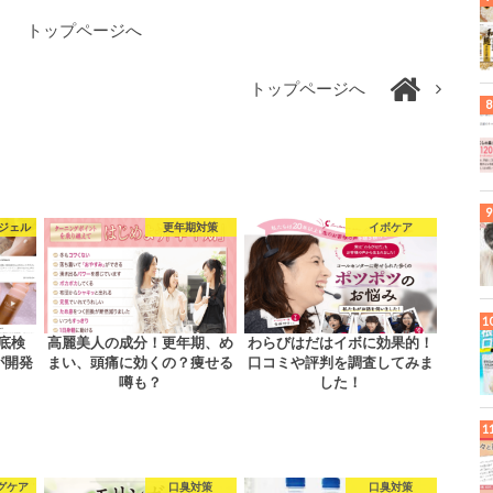
トップページへ
トップページへ
ジェル
更年期対策
イボケア
底検
高麗美人の成分！更年期、め
わらびはだはイボに効果的！
が開発
まい、頭痛に効くの？痩せる
口コミや評判を調査してみま
噂も？
した！
グケア
口臭対策
口臭対策