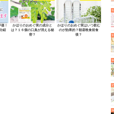
評価！
かほりのおめぐ実の成分と
かほりのおめぐ実はいつ飲む
分紹
は？１６個の口臭が消える秘
のが効果的？朝昼晩食前食
密？
後？