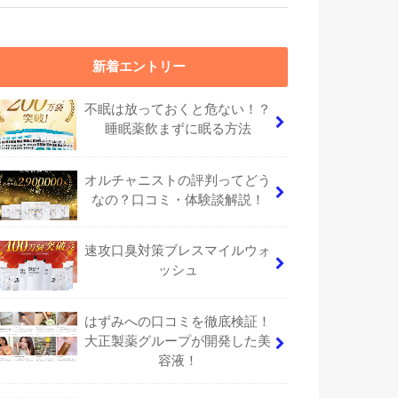
新着エントリー
不眠は放っておくと危ない！？
睡眠薬飲まずに眠る方法
オルチャニストの評判ってどう
なの？口コミ・体験談解説！
速攻口臭対策ブレスマイルウォ
ッシュ
はずみへの口コミを徹底検証！
大正製薬グループが開発した美
容液！