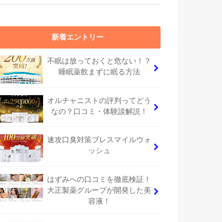
新着エントリー
不眠は放っておくと危ない！？
睡眠薬飲まずに眠る方法
オルチャニストの評判ってどう
なの？口コミ・体験談解説！
速攻口臭対策ブレスマイルウォ
ッシュ
はずみへの口コミを徹底検証！
大正製薬グループが開発した美
容液！