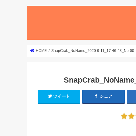
HOME
SnapCrab_NoName_2020-9-11_17-46-43_No-00
SnapCrab_NoName_2
ツイート
シェア