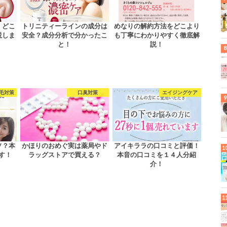
！どこ
トリニティーラインの成分は
めなりの解約方法をどこより
説しま
安全？成分分析で分かったこ
も丁寧にわかりやすく徹底解
と！
説！
毛対策
口臭対策
エイジングケア
ソ？本
かほりのおめぐ実は薬局やド
アイキララの口コミと評価！
す！
ラッグストアで買える？
本音の口コミを１４人分紹
介！