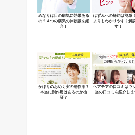
めなりは目の病気に効果ある
はずみへの解約は簡単
の？４つの病気の体験談を紹
よりもわかりやすく解
介！
す！
口臭対策
抜け毛・薄
かほりのおめぐ実の副作用？
ヘアモアの口コミはウ
本当に副作用はあるのか検
当の口コミを紹介しま
証？