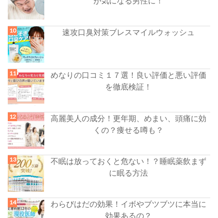
が気になる男性に！
速攻口臭対策ブレスマイルウォッシュ
めなりの口コミ１７選！良い評価と悪い評価
を徹底検証！
高麗美人の成分！更年期、めまい、頭痛に効
くの？痩せる噂も？
不眠は放っておくと危ない！？睡眠薬飲まず
に眠る方法
わらびはだの効果！イボやブツブツに本当に
効果あるの？