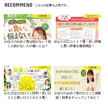
RECOMMEND
こちらの記事も人気です。
口臭対策
目のサプリ
かほりのおめぐ実は効かない？効
めなりの口コミ１７選！良い評価
く人効かない人の違いとは？
と悪い評価を徹底検証！
イボケア
口臭対策
わらびはだの口コミ評判！良い口
かほりのおめぐ実の口コミと体験
コミと悪い口コミの２３選！
談！効果をチェックしてみた！