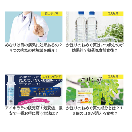
目のサプリ
口臭対策
めなりは目の病気に効果あるの？
かほりのおめぐ実はいつ飲むのが
４つの病気の体験談を紹介！
効果的？朝昼晩食前食後？
エイジングケア
口臭対策
アイキララの販売店！最安値、激
かほりのおめぐ実の成分とは？１
安で一番お得に買う方法は？
６個の口臭が消える秘密？