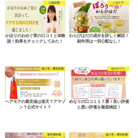
口臭対策
イボケア
かほりのおめぐ実の口コミと体験
わらびはだの成分を詳しく解説！
談！効果をチェックしてみた！
副作用は一切心配なし！
抜け毛・薄毛対策
目のサプリ
ヘアモアの最安値は楽天？アマゾ
めなりの口コミ１７選！良い評価
ン？公式サイト？
と悪い評価を徹底検証！
更年期対策
抜け毛・薄毛対策