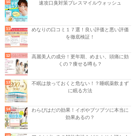
速攻口臭対策ブレスマイルウォッシュ
めなりの口コミ１７選！良い評価と悪い評価
を徹底検証！
高麗美人の成分！更年期、めまい、頭痛に効
くの？痩せる噂も？
不眠は放っておくと危ない！？睡眠薬飲まず
に眠る方法
わらびはだの効果！イボやブツブツに本当に
効果あるの？